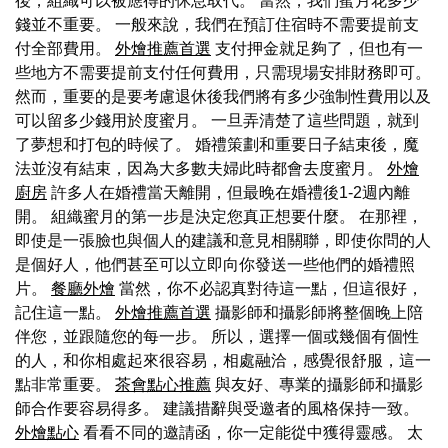
後，組織可以被應得的休息取代。 當然，我們蜜月花多少
錢並不重要。 一般來說，我們在預訂住宿時不需要提前支
付全部費用。
外燴推薦首選
支付押金就足夠了，但也有一
些地方不需要提前支付任何費用，只需現場安排財務即可。
然而，重要的是要考慮退休後我們將有多少強制性費用以及
可以留多少錢用於度蜜月。 一旦弄清楚了這些問題，就到
了夢想和打包的時候了。 婚禮策劃和重要日子結束後，魔
法並沒有結束，因為大多數夫婦此時都會去度蜜月。
外燴
廚房
許多人在婚禮當天離開，但最晚在婚禮後1-2週內離
開。 組織蜜月的第一步是決定您真正想要什麼。 在那裡，
即使是一張臉也與個人的建議和意見相關聯，即使你問的人
是個好人，他們甚至可以立即向你發送一些他們的婚禮照
片。
餐廳外燴
當然，你不必認真對待這一點，但這很好，
記住這一點。
外燴推薦首選
攝影師和攝影師將整個晚上陪
伴您，並跟隨您的每一步。 所以，選擇一個或幾個有個性
的人，和你相處起來很容易，相處融洽，感覺很舒服，這一
點非常重要。
茶會點心推薦
與友好、專業的攝影師和攝影
師合作要容易得多。 建議措辭與受邀者的風格保持一致。
外燴點心
看看不同的邀請函，你一定能從中獲得靈感。 太