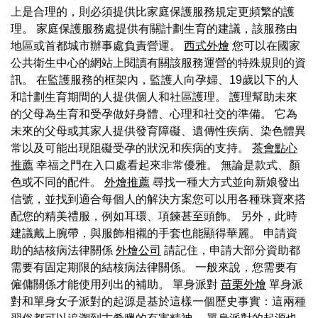
上是合理的，則必須提供比家庭保護服務規定更頻繁的護
理。 家庭保護服務處提供有關計劃生育的建議，該服務由
地區或首都城市辦事處負責營運。
西式外燴
您可以在國家
公共衛生中心的網站上閱讀有關該服務運營的特殊規則的資
訊。 在監護服務的框架內，監護人向孕婦、19歲以下的人
和計劃生育期間的人提供個人和社區護理。 護理幫助未來
的父母為生育和受孕做好身體、心理和社交的準備。 它為
未來的父母或其家人提供發育障礙、遺傳性疾病、染色體異
常以及可能出現阻礙受孕的狀況和疾病的支持。
茶會點心
推薦
幸福之門在入口處看起來非常優雅。 無論是款式、顏
色或不同的配件。
外燴推薦
尋找一種大方式並向新娘發出
信號，並找到適合每個人的解決方案您可以用各種珠寶來搭
配您的精美禮服，例如耳環、項鍊甚至頭飾。 另外，此時
建議戴上腕帶，與服飾相襯的手套也能顯得華麗。 申請資
助的結核病法律關係
外燴公司
請記住，申請大部分資助都
需要有固定期限的結核病法律關係。 一般來說，您需要有
僱傭關係才能使用列出的補助。 單身派對
苗栗外燴
單身派
對和單身女子派對的起源是基於這樣一個歷史事實：這兩種