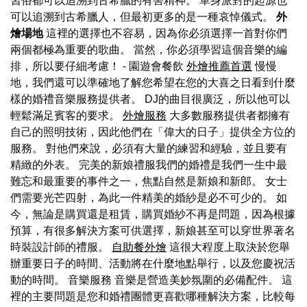
習俗都可以追溯到古希臘的有害精神。 單身派對的起源也
可以追溯到古希臘人，但最初更多的是一種哀悼儀式。
外
燴場地
這裡的選擇也不容易，因為你必須選擇一首對你們
兩個都極為重要的歌曲。 當然，你必須學習這個音樂的編
排，所以要仔細考慮！ - 園遊會餐飲
外燴推薦首選
慢慢
地，我們還可以準確地了解您希望在您的大喜之日看到什麼
樣的婚禮音樂服務提供者。 DJ的曲目很廣泛，所以他可以
輕鬆滿足賓客的要求。
外燴服務
大多數服務提供者都擁有
自己的照明技術，因此他們在「偉大的日子」提供全方位的
服務。 對他們來說，必須有大量的練習和經驗，並且要有
精緻的外表。 完美的新娘禮服我們的婚禮是我們一生中最
難忘和最重要的事件之一，焦點自然是新娘和新郎。 女士
們需要光芒四射，為此一件精美的婚紗是必不可少的。 如
今，無論是購買還是租賃，購買婚紗不再是問題，因為根據
預算，有很多解決方案可供選擇，新娘甚至可以穿世界著名
時裝設計師的禮服。
自助餐外燴
這很大程度上取決於您舉
辦重要日子的時間、活動將在什麼地點舉行，以及您慶祝活
動的時間。 音樂服務 音樂是營造美妙氛圍的必備配件。 這
裡的主要問題是您和婚禮團體更喜歡哪種解決方案，比較每