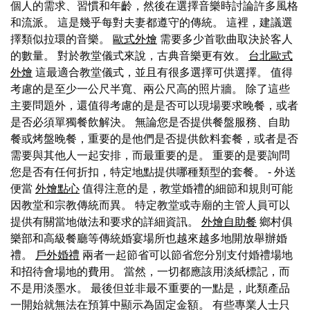
個人的需求、習慣和年齡，然後在選擇音樂時討論許多風格
和流派。 這是幾乎每對夫妻都遵守的傳統。 這裡，建議選
擇類似拉環的音樂。
歐式外燴
需要多少首歌曲取決於客人
的數量。 對於教堂儀式來說，古典音樂更有效。
台北歐式
外燴
這最適合教堂儀式，並且有很多選擇可供選擇。 值得
考慮的是至少一公尺半寬、兩公尺高的照片牆。 除了這些
主要問題外，還值得考慮的是是否可以現場要求晚餐，或者
是否必須單獨餐飲解決。 無論您是否提供餐盤服務、自助
餐或烤盤晚餐，重要的是他們是否提供飲料套餐，或者是否
需要與其他人一起安排，而最重要的是。 重要的是要詢問
您是否有任何折扣，特定地點提供哪種類型的套餐。 - 外送
便當
外燴點心
值得注意的是，教堂婚禮的細節和規則可能
因教堂和宗教傳統而異。 特定教堂或寺廟的主管人員可以
提供有關當地做法和要求的詳細資訊。
外燴自助餐
鄉村俱
樂部和高級餐廳等傳統婚宴場所也越來越多地開放舉辦婚
禮。
戶外婚禮
兩者一起節省可以節省您分別支付婚禮場地
和招待會場地的費用。 當然，一切都應該用淡紙標記，而
不是用淡墨水。 最後但並非最不重要的一點是，此類產品
一開始就無法在預算中顯示為固定金額。 有些專業人士只