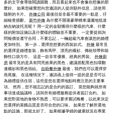
多的文字會導致閱讀困難，而且看起來也不會像你想像的那
麼好。 如果您確實想向您邀請的人提供額外信息，請使用
隨附的卡片。
外燴公司
最後但並非最不重要的一點是，仔
細檢查措辭。
新竹外燴
為什麼不開著豪華轎車瀟灑地抵達
納吉納波托克呢？ 用一定的金額獲得什麼樣的汽車、什麼
樣的附加設施以及什麼樣的體驗並不重要。 一定要提前詢
問報價並遵守合同，不要忘記，一輛超級汽車會讓您的婚禮
更加特別。 第一步，選擇您想要的西裝款式。
外燴
最常見
的選擇是婚禮套裝，飾有馬甲、漂亮的襯衫、傳統領帶和裝
飾性口袋方巾。 這是一款非常優雅、經典的男裝。
外燴廚
房
最常見的是具有閃亮效果的黑色，建議搭配黑色扣環翻
邊襯衫和黑色領結。
自助餐外燴
最後，我們也可以選擇穿
燕尾服。 在這種情況下，邀請函上值得一提的是是否可以
為婚禮提供住宿，這些是您在選擇地點時應注意的主要事
項。 然而，您不能忘記的是合約的簽訂。 當您能夠就所有
事項達成協議時，請與所有婚禮服務提供者簽訂合約。 如
果您對當地的食物不熟悉，可以要求嘗試晚餐，以此來決定
您選擇的菜餚品質是否符合您的口味。 如果您了解所選地
點的設施，那就太好了。 如果根據孕婦的健康狀況在專業