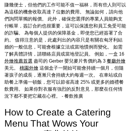
賺幾便士，但他們的工作可能不值一福林，而有些人則可以
為這樣的機會收取高達 7 位數的費用。 無論如何，請向他
們詢問單獨的報價。 此外，確保您選擇的專業人員能夠支
付帳單，簽訂合約也很重要，這可以保護您和員工免受可能
的詐騙。 為每個人提供的保障基金，即使您已經簽署了合
約。 值得注意的是，此處列出的內容只是有關在匈牙利結
婚的一般信息，可能會根據立法或當地慣例而變化。 如需
了解具體詳情，請聯絡店員或當地登記員。 例如，一盒 16
外燴推薦首選
盎司的 Gerber 嬰兒麥片售價約為 3
餐廳外燴
美元。
桃園外燴
這個盒子一開始可能會持續一個月，但隨
著孩子的成長，逐漸只會持續大約每週一次。 在車站或自
助餐上準備一頓飯，您可以節省高達 25% 或更多的婚禮餐
飲費用。 如果你對衣服有強烈的反對意見，那麼在任何情
況下都不要把它藏在心裡。
- 餐飲推廣
How to Create a Catering
Menu That Wows Your