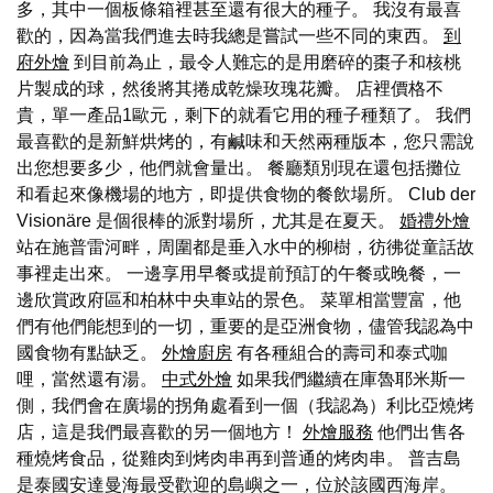
多，其中一個板條箱裡甚至還有很大的種子。 我沒有最喜
歡的，因為當我們進去時我總是嘗試一些不同的東西。
到
府外燴
到目前為止，最令人難忘的是用磨碎的棗子和核桃
片製成的球，然後將其捲成乾燥玫瑰花瓣。 店裡價格不
貴，單一產品1歐元，剩下的就看它用的種子種類了。 我們
最喜歡的是新鮮烘烤的，有鹹味和天然兩種版本，您只需說
出您想要多少，他們就會量出。 餐廳類別現在還包括攤位
和看起來像機場的地方，即提供食物的餐飲場所。 Club der
Visionäre 是個很棒的派對場所，尤其是在夏天。
婚禮外燴
站在施普雷河畔，周圍都是垂入水中的柳樹，彷彿從童話故
事裡走出來。 一邊享用早餐或提前預訂的午餐或晚餐，一
邊欣賞政府區和柏林中央車站的景色。 菜單相當豐富，他
們有他們能想到的一切，重要的是亞洲食物，儘管我認為中
國食物有點缺乏。
外燴廚房
有各種組合的壽司和泰式咖
哩，當然還有湯。
中式外燴
如果我們繼續在庫魯耶米斯一
側，我們會在廣場的拐角處看到一個（我認為）利比亞燒烤
店，這是我們最喜歡的另一個地方！
外燴服務
他們出售各
種燒烤食品，從雞肉到烤肉串再到普通的烤肉串。 普吉島
是泰國安達曼海最受歡迎的島嶼之一，位於該國西海岸。