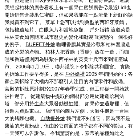
精，但是他們自製的檸檬水非常好喝，也值得嘗試。 這讓
我想起柏林的廣告看板上有一個果仁蜜餅廣告🙂最近Lidl也
開始銷售盒裝果仁蜜餅，但如果我能在一點流量下新鮮的話
我就買不到它了。 菜單上您可以找到典型的西班牙菜餚，
包括梭鱸魚片、白眼魚片和當地魚類。
戶外婚禮
這道菜是
柏林美食如何隨著城市歷史的變化和斷裂而演變的一個很好
的例子。
BUFFET外燴
咖哩香腸其實是冷戰和柏林圍牆造
成的分裂的產物。 柏林人把香腸（香腸）放在一邊，而咖
哩和番茄醬則因為駐紮在西柏林的英美士兵而來到這座城
市。 2006年1月19日，聯邦議院下令拆除共和國宮。 實際
的拆除工作要早得多，是在
戶外婚禮
2005 年初開始的；各
家企業拆除了大樓內不那麼引人注目的內部零件和設備。
宮殿的拆除原計劃於2007年春季完成，但工程從一開始就
被推遲了。 從建築物中提取的鋼材部分用於建造哈利法
塔，部分用於生產大眾發動機缸體。 如果你去過那裡，值
得進去買點東西。 店門前的圖片左側，大漏斗機是一台巨
大的烤麵包機。
自助餐外燴
我們還不知道它，因為我不是
醬油的忠實粉絲，但由於它前面的箱子都有不同的醬油，有
一天我可以告訴你。 令我驚訝的是，索蒂的品種如此之