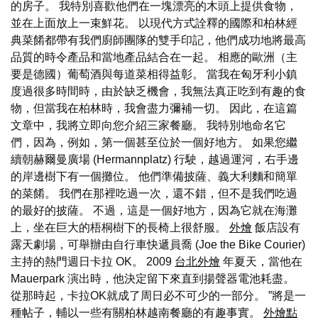
的房子。 我特別喜歡他們在一塊漂亮的木頭上提供食物，
並在上面放上一束鮮花。 以現代方式詮釋的國際和柏林經
典菜餚都帶有我們廚師團隊的雙手印記，他們成功地將最高
品質的時令產品和當地產品結合在一起。 相應的歐洲（主
要是德國）葡萄酒與每道菜相得益彰。 當我在匈牙利小鎮
度過很多時間時，由於缺乏機會，我無法真正吃到有趣的食
物，但當我在柏林時，我會盡力彌補一切。 因此，在這篇
文章中，我將立即向您介紹三家餐廳。 我特別地命名它
們，因為，例如，第一個甚至位於一個好地方。 如果您繼
續朝赫爾曼廣場 (Hermannplatz) 行駛，越過運河，右手邊
的岸邊樹下有一個攤位。 他們準備披薩、義大利麵和簡單
的菜餚。 我們在那裡吃過一次，還不錯，但不是我們吃過
的最好的披薩。 不過，這是一個好地方，因為它就在海灘
上，坐在巨大的梧桐樹下的長椅上很舒服。
外燴
飯店設有
露天劇場，可舉辦由自行車快遞員喬 (Joe the Bike Courier)
主持的熱門週日卡拉 OK。 2009
台北外燴
年夏天，當他在
Mauerpark 演出時，他決定留下來直到揚聲器電池耗盡。
從那時起，卡拉OK就成了周日必不可少的一部分。 ”將是一
種帖子，輔以一些有關柏林越南餐廳的有趣事實。
外燴點