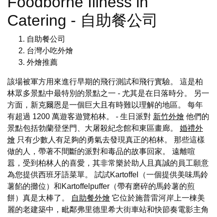
Foodborne Illness in
Catering - 自助餐公司
自助餐公司
台灣小吃外燴
外燴推薦
該場被軍方用來進行早期的飛行測試和飛行實驗。 這是柏
林眾多景點中最特別的景點之一 - 尤其是在日落時分。 另一
方面，新克爾恩是一個巨大且有時難以理解的地區。 每年
有超過 1200 萬遊客遊覽柏林。 - 生日派對
新竹外燴
他們的
景點包括勃蘭登堡門、大屠殺紀念館和東區畫廊。
婚禮外
燴
只有少數人有足夠的勇氣去發現真正的柏林。 那些這樣
做的人，帶著不間斷的派對和毒品的故事回家。 遠離喧
囂，受到柏林人的喜愛，其非常樂於助人且真誠的員工願意
為您提供西班牙語菜單。 試試Kartoffel（一個提供美味馬鈴
薯餡的攤位）和Kartoffelpuffer（帶有磨碎的馬鈴薯的煎
餅）真是太棒了。
自助餐外燴
它位於施普雷河岸上一棟美
麗的老建築中，毗鄰弗里德里希大街車站和快節奏電影主角