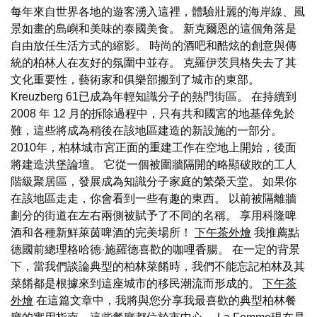
每年來自世界各地的遊客湧入這裡，體驗壯麗的海岸線、風
景如畫的島嶼和美味的泰國美食。 新克爾恩的這個角落是
自由放任生活方式的縮影。 時尚的酒吧和酷炫的創意與傳
統的柏林人在友好的氛圍中並存。 克羅伊茨貝格失去了其
文化重要性，藝術家和俱樂部搬到了城市的東部。
Kreuzberg 61已成為年輕知識分子的熱門街區。 在持續到
2008 年 12 月的拆除過程中，只有共和國宮的地基倖免於
難，這些將成為稍後在該地區建造的新設施的一部分。
2010年，柏林城市宮正面的重建工作在空地上開始，後面
將建造洪堡論壇。 它從一個被圍牆隔開的略顯破敗的工人
階級聚居區，發展成為知識分子家庭的繁榮天堂。 如果你
在該地區走走，你會看到一些有趣的東西。 以前被隔離牆
劃分的街道在左右兩側被賦予了不同的名稱。 享用科隆啤
酒和各種新鮮萊茵啤酒的完美場所！
下午茶外燴
我推薦點
德國前總理格哈德·施羅德喜歡的咖哩香腸。 在一定的背景
下，當我們談論典型的柏林菜餚時，我們不能忘記柏林及其
菜餚都是根據來到這座城市的移民潮流而形成的。
下午茶
外燴
在這篇文章中，我將與您分享我最喜歡的典型柏林餐