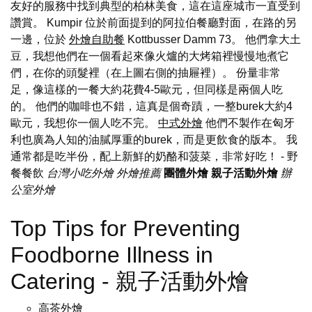
友好的服務中找到典型的柏林美食，這在這座城市一直受到
讚賞。 Kumpir 位於前面提到的阿拉伯餐廳對面，在路的另
一邊，位於
外燴自助餐
Kottbusser Damm 73。 他們拿大土
豆，我想他們在一個看起來像火爐的大烤箱裡慢慢地煮它
們，在你的頭髮裡（在上圖右側的抽屜裡）。 份量非常
足，像這樣的一餐大約花費4-5歐元，但同樣是兩個人吃
的。 他們的咖啡也不錯，這真是個奇蹟，一整burek大約4
歐元，我想你一個人吃不完。
中式外燴
他們不製作在匈牙
利也廣為人知的油膩厚重的burek，而是更飲食的版本。 我
通常都是吃半份，配上新鮮的奶酪和菠菜，非常好吃！
- 野
餐餐飲
台灣小吃外燴
外燴推薦
團體外燴
親子活動外燴
辦
公室外燴
Top Tips for Preventing
Foodborne Illness in
Catering - 親子活動外燴
高茶外燴