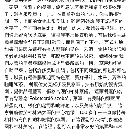
廳的實用指南，這些餐廳都位於市中心。 La Femme現在是
一家更「優雅」的餐廳，優雅意味著長凳和桌子都擦乾淨
了，還有服務員（！）。 在目前列出的地方，你去櫃檯詢
問一下，上面的食物非常美味！
雞尾酒外燴
我不記得它的
名字了，但裡面有lecho、雞蛋、肉末，整體效果很好。 他
們通常都會送芝麻圈，這是我平常最喜歡的，可惜我得去赫
爾曼廣場拿🙁反正2個1歐元，而且個子也不小。
西式外燴
如果只是因為這裡有令人驚嘆的景色、烈酒、愉快的談話和
美妙的柏林科技音樂，那麼您不應該錯過它。
婚禮外燴
我
們友善的早餐餐廳提供成功早餐所需的一切。 享用均衡的
自助早餐，包括許多美味佳餚，包括不同類型的麵包和麵包
卷，以及各種香腸和起司特色菜、新鮮果汁、水果、芳香的
咖啡和茶。 餐廳位於克羅伊茨貝格區，擁有原始的復古氛
圍，提供品種豐富、價格合理的柏林菜餚。 這家餐廳的名
字有點難念“Feketeerdő-szoba”，菜單上有美味的麵疙瘩、
雞蛋肉丸、融化的起司和脆洋蔥，以及美味的蘋果派。 這
家餐廳位於柏林猶太區的中心地帶，100 多年來一直保持著
柏林特有的舒適和輕鬆的氛圍。 在這裡您可以找到多種德
國和柏林美食。 在這裡，您可以在非常友好的氛圍和非常