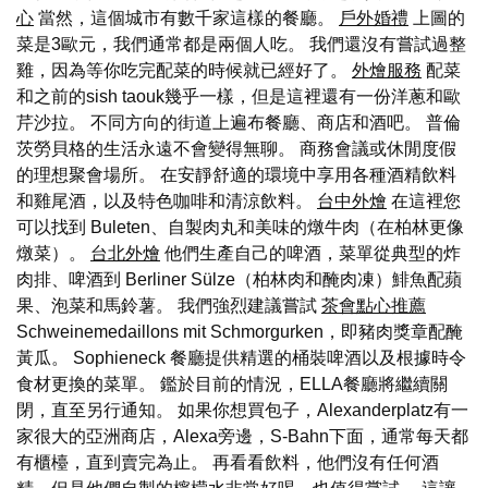
心
當然，這個城市有數千家這樣的餐廳。
戶外婚禮
上圖的
菜是3歐元，我們通常都是兩個人吃。 我們還沒有嘗試過整
雞，因為等你吃完配菜的時候就已經好了。
外燴服務
配菜
和之前的sish taouk幾乎一樣，但是這裡還有一份洋蔥和歐
芹沙拉。 不同方向的街道上遍布餐廳、商店和酒吧。 普倫
茨勞貝格的生活永遠不會變得無聊。 商務會議或休閒度假
的理想聚會場所。 在安靜舒適的環境中享用各種酒精飲料
和雞尾酒，以及特色咖啡和清涼飲料。
台中外燴
在這裡您
可以找到 Buleten、自製肉丸和美味的燉牛肉（在柏林更像
燉菜）。
台北外燴
他們生產自己的啤酒，菜單從典型的炸
肉排、啤酒到 Berliner Sülze（柏林肉和醃肉凍）鯡魚配蘋
果、泡菜和馬鈴薯。 我們強烈建議嘗試
茶會點心推薦
Schweinemedaillons mit Schmorgurken，即豬肉獎章配醃
黃瓜。 Sophieneck 餐廳提供精選的桶裝啤酒以及根據時令
食材更換的菜單。 鑑於目前的情況，ELLA餐廳將繼續關
閉，直至另行通知。 如果你想買包子，Alexanderplatz有一
家很大的亞洲商店，Alexa旁邊，S-Bahn下面，通常每天都
有櫃檯，直到賣完為止。 再看看飲料，他們沒有任何酒