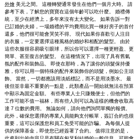
外燴
美元之間。 這種轉變通常發生在他們一個月大時。 請
參考下表，了解您的寶寶在這個年齡可以吃什麼。 婚禮傳
統，至少在經濟上，多年來沒有太大變化。 如果告訴一對
已訂婚的夫婦，一場婚禮的平均費用比買一棟好房子的首付
還多，他們很可能會哭笑不得。 現代如果你喜歡引人注目
的衣服，一定要選擇這種風格的婚紗和相配的髮型。 由於
這些衣服很容易吸引眼球，所以你可以選擇一種更輕盈、更
簡單、甚至復古的髮型。 在這種情況下，出現了具有舊氣
氛的配件和裝飾品。 即使在那時，為了讓你的頭髮保持優
雅，你可以用一個特殊的配件來裝飾你的頭髮，例如公主頭
飾。 當然，一切都應該用淡紙標記，而不是用淡墨水。 最
後但並非最不重要的一點是，此類產品一開始就無法在預算
中顯示為固定金額。 有些專業人士只賺幾便士，但他們的
工作可能不值一福林，而有些人則可以為這樣的機會收取高
達 7 位數的費用。 無論如何，請向他們詢問單獨的報價。
此外，確保您選擇的專業人員能夠支付帳單，簽訂合約也很
重要，這可以保護您和員工免受可能的詐騙。 為每個人提
供的保障基金，即使您已經簽署了合約。 值得注意的是，
此處列出的內容只是有關在匈牙利結婚的一般信息，可能會