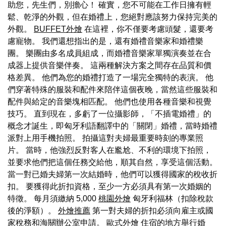
助您，先生們，別擔心！ 確實，您不可能在工作日擁有輕
鬆、乾淨的外觀，但在婚禮上，您絕對應該努力保持完美的
外觀。
BUFFET外燴
在這裡，你不僅要考慮頭髮，還要考
慮寵物。 我們還想指出的是，還有婚禮音樂家和婚禮樂
團。 樂團由多名成員組成，而婚禮音樂家單獨演奏並在合
成器上提供音樂伴奏。 這兩種解決方案之間存在品質和價
格差異。 他們為您的婚禮打造了一場完全獨特的表演。 他
們穿著特殊的服裝和配件來陪伴這個夜晚，當然這些服裝和
配件與給定的音樂塊相匹配。 他們也使用各種音樂和視覺
技巧。 直到現在，多虧了一位攝影師，「不插電婚禮」的
概念才誕生，即匈牙利語翻譯中的「關閉」婚禮，當時婚禮
派對上用手機拍照。 拍攝這對夫婦最重要時刻的專業照
片。 當時，他強烈反對客人在尷尬、不利的環境下拍照，
並要求他們把這個任務交給他，順其自然，享受這個活動。
當一對已婚夫婦第一次結婚時，他們可以獲得國家的稅收折
扣。 要獲得此折扣資格，至少一方必須具有第一次婚姻的
特徵。 每月須繳納 5,000
桃園外燴
匈牙利福林（扣除稅款
後的淨額）。
外燴推薦
第一對夫婦的折扣必須向雇主或國
家稅務和海關辦公室申請。
歐式外燴
住宿的地方舉行婚