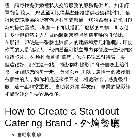
禮，請尋找提供婚禮私人交通服務的服務提供者。 如果訂
單/預訂較大，您甚至可以從某些服務提供者獲得折扣。 值
得檢查該地區的所有酒店並詢問報價，您的婚禮主題也可以
為您提供靈感。 考慮一下可以搭配什麼樣的車輛，可以使
用多小但仍然引人注目的裝飾來增強所選車輛的性價比。
在那裡，即使是一張臉也與個人的建議和意見相關聯，即使
你問的人是個好人，他們甚至可以立即向你發送一些他們的
婚禮照片。
外燴推薦首選
當然，你不必認真對待這一點，
但這很好，記住這一點。 攝影師和攝影師將整個晚上陪伴
您，並跟隨您的每一步。
外燴公司
所以，選擇一個或幾個
有個性的人，和你相處起來很容易，相處融洽，感覺很舒
服，這一點非常重要。
自助餐外燴
與友好、專業的攝影師
和攝影師合作要容易得多。
How to Create a Standout
Catering Brand - 外燴餐廳
自助餐餐廳