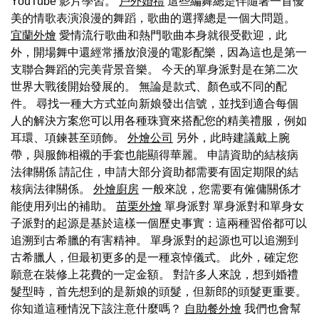
YouTube 影片學習。
戶外婚禮
這些編舞總是伴隨著一首優
美的情歌表演浪漫的舞蹈，歌曲的選擇總是一個大問題。
宜蘭外燴
愛情流行歌曲和熱門歌曲本身就很受歡迎，此
外，開場舞中還經常播放浪漫的電影配樂，因為這也是第一
支聯合舞蹈的完美背景音樂。 今天的單身派對是在第二次
世界大戰後開始發展的。 無論是款式、顏色或不同的配
件。 尋找一種大方式並向新娘發出信號，並找到適合每個
人的解決方案您可以用各種珠寶來搭配您的精美禮服，例如
耳環、項鍊甚至頭飾。
外燴公司
另外，此時建議戴上腕
帶，與服飾相襯的手套也能顯得華麗。 申請資助的結核病
法律關係 請記住，申請大部分資助都需要有固定期限的結
核病法律關係。
外燴廚房
一般來說，您需要有僱傭關係才
能使用列出的補助。
苗栗外燴
單身派對 單身派對和單身女
子派對的起源是基於這樣一個歷史事實：這兩種習俗都可以
追溯到古希臘的有害精神。 單身派對的起源也可以追溯到
古希臘人，但最初更多的是一種哀悼儀式。 此外，確定您
願意在裝修上花費的一定金額。 對許多人來說，想到婚禮
髮型時，首先想到的是新娘的頭髮，但新郎的頭髮更重要。
你知道這種情況下該注意什麼嗎？
自助餐外燴
我們也會幫