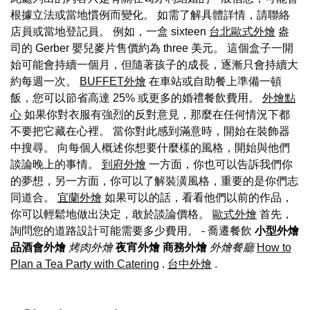
根據立法或當地慣例而變化。 如需了解具體詳情，請聯絡
店員或當地登記員。 例如，一盒 sixteen
台北歐式外燴
盎
司的 Gerber 嬰兒麥片售價約為 three 美元。 這個盒子一開
始可能會持續一個月，但隨著孩子的成長，逐漸只會持續大
約每週一次。
BUFFET外燴
在車站或自助餐上準備一頓
飯，您可以節省高達 25% 或更多的婚禮餐飲費用。
外燴點
心
如果你對衣服有強烈的反對意見，那麼在任何情況下都
不要把它藏在心裡。 當你對此感到滿意時，開始在裝飾器
中搜尋。 向每個人概述你想要什麼樣的風格，開始與他們
談論晚上的事情。
到府外燴
一方面，你也可以告訴我們你
的夢想，另一方面，你可以了解裝潢風格，重要的是你們志
同道合。
宜蘭外燴
如果可以的話，看看他們以前的作品，
你可以輕鬆地做出決定，敢於談論價格。
歐式外燴
首先，
詢問您的道路設計可能需要多少費用。
- 喬遷餐飲
小型外燴
品酒會外燴
烤肉外燴
夜宵外燴
商務外燴
外燴餐廳
How to
Plan a Tea Party with Catering
.
台中外燴
.