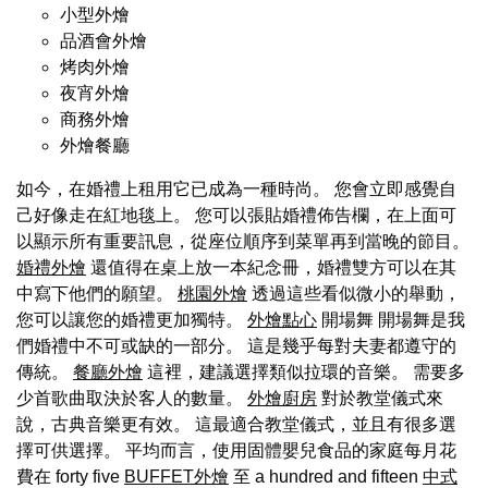
小型外燴
品酒會外燴
烤肉外燴
夜宵外燴
商務外燴
外燴餐廳
如今，在婚禮上租用它已成為一種時尚。 您會立即感覺自
己好像走在紅地毯上。 您可以張貼婚禮佈告欄，在上面可
以顯示所有重要訊息，從座位順序到菜單再到當晚的節目。
婚禮外燴
還值得在桌上放一本紀念冊，婚禮雙方可以在其
中寫下他們的願望。
桃園外燴
透過這些看似微小的舉動，
您可以讓您的婚禮更加獨特。
外燴點心
開場舞 開場舞是我
們婚禮中不可或缺的一部分。 這是幾乎每對夫妻都遵守的
傳統。
餐廳外燴
這裡，建議選擇類似拉環的音樂。 需要多
少首歌曲取決於客人的數量。
外燴廚房
對於教堂儀式來
說，古典音樂更有效。 這最適合教堂儀式，並且有很多選
擇可供選擇。 平均而言，使用固體嬰兒食品的家庭每月花
費在 forty five
BUFFET外燴
至 a hundred and fifteen
中式