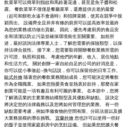
飲菜單可以簡單到指紋和馬鈴薯花邊，甚至是魚子醬和松
露。 餐飲菜單不僅僅是餐廳菜單，還應提供古老的最愛
（起司和餅乾永遠不會過時）和招牌菜餚，使其在競爭中脫
穎而出。 設備齊全且井井有條的廚房可以提高效率並最終
為您的業務成功做出貢獻。 因此，優先考慮廚房的食品安
全和清潔以防止污染並確保環境衛生至關重要。 如前所
述，最好諮詢法律專業人士，了解您需要的保險類型，以保
持法律合規性。 接下來，您需要取得開辦餐飲業務所需的
許可證、執照和資格。 考慮他們的年齡、收入、居住地點
和生活方式。 關於創辦一家自給自足的公司的好消息是，
你可以從小事做起--換句話說，你可以保留你的日常工作。
歐式外燴
隨著您的餐飲業務開始成長，您可能決定將餐飲
作為全職職業。 如果您熱愛美食並熱衷於款待，那麼在家
創業可能是一項有趣且有利可圖的事業。 在本節中，您將
了解酒店業的主要業務結構類型及其優點和缺點。 該決定
將決定您的法律義務以及您將如何管理您的業務。 有一些
缺點需要考慮，例如準備食物的空間有限、分區法規以及擴
大業務規模的潛在挑戰。
宜蘭外燴
您也許可以使用一些好
的盤子並使用家庭廚房中的烹飪設備。 但如果您想擴大餐