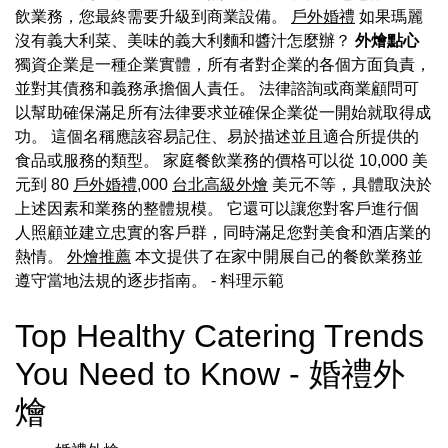
飲業務，您最終需要升級到商業設備。
戶外婚禮
如果瑪麗
沒有義大利菜、美味的義大利麵和醬汁怎麼辦？
外燴點心
獨資企業是一種企業實體，所有者對企業的各個方面負責，
並對其債務和義務承擔個人責任。 法律諮詢或商業顧問可
以幫助確保滿足所有法律要求並確保企業從一開始就取得成
功。 這個名稱應該容易記住、易於描述並且適合所提供的
食品或服務的類型。 家庭餐飲業務的價格可以從 10,000 美
元到 80
戶外婚禮
,000
台北高級外燴
美元不等，具體取決於
上述因素和業務的整體規模。 它還可以讓您對客戶進行個
人照顧並建立忠實的客戶群，同時滿足您對美食和酒店業的
熱情。
外燴推薦
本文提供了在家中開展自己的餐飲業務並
遵守當地法規的逐步指南。
- 料理示範
Top Healthy Catering Trends
You Need to Know - 婚禮外
燴