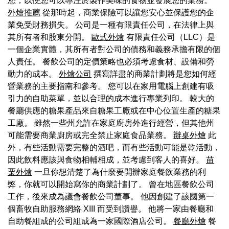
您，以便您可以專注於製作美味的食物並發展您的業務。
外燴推薦
從那時起，商業保險可以讓您安心並保護您的企
業免受財務損失。 公司是一種有限責任公司，在法律上與
其所有者和股東分開。
歐式外燴
有限責任公司（LLC）是
一個企業實體，其所有者對公司的債務和義務承擔有限的個
人責任。 餐飲公司的定價策略也必須考慮食材、設備和勞
動力的成本。
外燴公司
撰寫詳盡的商業計劃將是您如何經
營業務的主要指南和參考。 您可以在家用電腦上創建有吸
引力的自助菜單，並以合理的成本進行專業列印。 較大的
餐廳供應的糖果產品來自糖果工廠或在中心位置生產的糖果
工廠。 雖然一些州允許在家庭廚房外進行經營，但其他州
可能需要商業廚房或完全禁止家庭食品業務。
辦桌外燴
此
外，有些活動需要完整的酒吧，而有些活動可能是乾活動，
因此飲料應該與食物相輔相成，並考慮到客人的喜好。
苗
栗外燴
一旦你想清楚了為什麼要開辦家庭餐飲業務的利
弊，你就可以開始寫你的商業計劃了。 曾在地區餐飲公司
工作，後來成為議會餐飲公司董事。 他因創建了該國第一
個畜牧自助服務網絡 XIII 而受到讚譽。 他將一家由餐廳和
自助餐組成的公司組成為一家國際酒店公司。
餐廳外燴
餐