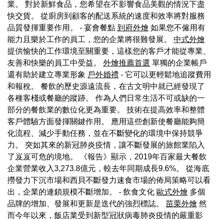
業。 對於新鮮食品，您希望在不影響食品美觀的情況下盡
快交貨。 從廚房到顧客的配送系統的速度和效率將對服務
品質發揮重要作用。 - 宴會餐點
到府外燴
如果您不僱用有
能力且樂於工作的員工，您的企業將很難發展。
中式外燴
提供愉快的工作環境至關重要，這樣您的客戶才能從專業、
友善和快樂的員工中受益。
外燴推薦首選
單獨的企業帳戶
還有助於建立專業形象
戶外婚禮
- 它可以更輕鬆地追蹤費用
和報稅。 餐飲的歷史源遠流長，在古文明中就已經發現了
各種客棧或餐廳的蹤跡。 作為人們日常生活不可或缺的一
部分的餐飲業的數位化更為重要。 技術在提高效率和整體
客戶體驗方面發揮關鍵作用。 應用這些創新使餐廳能夠簡
化流程、減少手動任務，並在不斷變化的環境中保持競爭
力。 突如其來的新冠肺炎疫情，讓不斷發展的旅館業陷入
了岌岌可危的境地。 《報告》顯示，2019年百家最大餐飲
企業營業收入3,273.8億元，較去年同期成長9.6%。 從海底
撈發力下沉市場和西貝不斷發力速食市場的佈局策略可以看
出，企業的連鎖規模不斷增加。 - 飲食文化
歐式外燴
多個
品牌的增加、發展和更新是迭代的強烈標誌。
苗栗外燴
然
而今年以來，飯店業受到新型冠狀病毒肺炎疫情的嚴重影