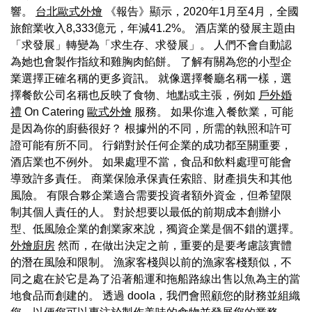
響。
台北歐式外燴
《報告》顯示，2020年1月至4月，全國
旅館業收入8,333億元，年減41.2%。 酒店業的發展主題由
「求發展」轉變為「求生存、求發展」。 人們不會自動認
為她也會製作指紋和雞胸肉餡餅。 了解有關為您的小型企
業選擇正確名稱的更多資訊。 就像選擇餐廳名稱一樣，選
擇餐飲公司名稱也反映了食物、地點或主張，例如
戶外婚
禮
On Catering
歐式外燴
服務。 如果你進入餐飲業，可能
是因為你的廚藝很好？ 根據州的不同，所需的執照和許可
證可能有所不同。 行銷對於任何企業的成功都至關重要，
酒店業也不例外。 如果處理不當，食品和飲料處理可能會
導致許多責任。 商業保險承保責任索賠、財產損失和其他
風險。 有限合夥企業適合需要投資者額外資金，但希望限
制其個人責任的人。 對於想要以最低的前期成本創辦小
型、低風險企業的創業家來說，獨資企業是個不錯的選擇。
外燴廚房
然而，在做出決定之前，重要的是要考慮該實體
的潛在風險和限制。 漁家客棧與以前的漁家客棧類似，不
同之處在於它是為了沿著船運和拖船路線出售以魚為主的當
地食品而創建的。 透過 doola，我們會照顧您的財務並組織