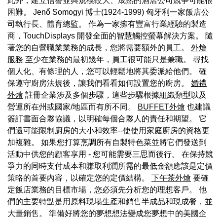
此外，建立信譽並與規模較大、成熟的酒店公司競爭可能很
困難。 Jenő Somogyi 博士(1924-1999) 匈牙利一家飯店公
司執行長、體育總監。 作為一家擁有豐富行業經驗的製造
商，TouchDisplays 開發全面的智慧觸控螢幕解決方案。 隨
著您的自營職業業務的成長，您將需要額外的員工。
外燴
服務
至少在業務的最初幾年，員工很可能只是兼職。 尋找
個人化、有條理的人，您可以輕鬆地將其委派給他們。 確
保遵守廚房法規後，讓我們看看如何設置您的廚房。
婚禮
外燴
註冊企業涉及多個步驟，這些步驟根據組織類型以及
營運所在州或國家/地區而有所不同。
BUFFET外燴
也建議
簽訂書面合夥協議，以明確每個合夥人的責任和期望。 它
們還可能限制廚房的大小和效率--使使用家庭廚房的資格更
加複雜。 如果您打算烹調所有自製特色菜並將它們發送到
活動中供您的顧客享用 - 您可能需要三思而後行。 在保持競
爭力的同時支付成本和賺取利潤所需的最低金額應該是定價
策略的首要內容，以確定您的定價結構。
下午茶外燴
要確
定飯店業務的目標市場，您必須先分析您的理想客戶。 他
們的主要特點是用原料現場生產和銷售半成品和現成餐，並
大量銷售。 準備好將您的夢想想法變成您夢想中的美國企